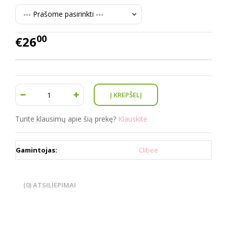
00
€26
Turite klausimų apie šią prekę?
Klauskite
Gamintojas:
Clibee
(0) ATSILIEPIMAI