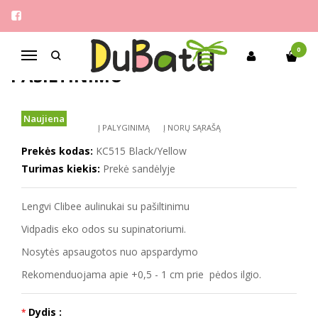
Pagrindinis
Berniukams
Clibee 32-37 aulinukai su pašiltinimu
CLIBEE 32-37 AULINUKAI SU
0
Navigacija
PAŠILTINIMU
Naujiena
Į PALYGINIMĄ
Į NORŲ SĄRAŠĄ
Prekės kodas:
KC515 Black/Yellow
Turimas kiekis:
Prekė sandėlyje
Lengvi Clibee aulinukai su pašiltinimu
Vidpadis eko odos su supinatoriumi.
Nosytės apsaugotos nuo apspardymo
Rekomenduojama apie +0,5 - 1 cm prie pėdos ilgio.
Dydis :