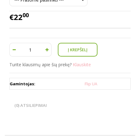
00
€22
Turite klausimų apie šią prekę?
Klauskite
Gamintojas:
Flip UA
(0) ATSILIEPIMAI