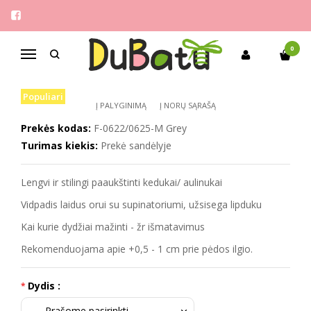
Pagrindinis
Berniukams
Flip 25-36 stilingi batukai
FLIP 25-36 STILINGI BATUKAI
0
Navigacija
Populiari
Į PALYGINIMĄ
Į NORŲ SĄRAŠĄ
Prekės kodas:
F-0622/0625-M Grey
Turimas kiekis:
Prekė sandėlyje
Lengvi ir stilingi paaukštinti kedukai/ aulinukai
Vidpadis laidus orui su supinatoriumi, užsisega lipduku
Kai kurie dydžiai mažinti - žr išmatavimus
Rekomenduojama apie +0,5 - 1 cm prie pėdos ilgio.
Dydis :