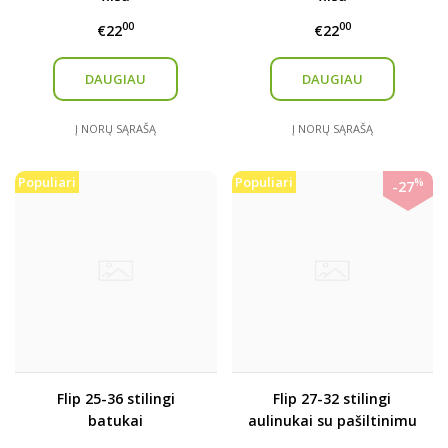
00
00
€22
€22
DAUGIAU
DAUGIAU
Į NORŲ SĄRAŠĄ
Į NORŲ SĄRAŠĄ
Populiari
Populiari
%
-27
Flip 25-36 stilingi
Flip 27-32 stilingi
batukai
aulinukai su pašiltinimu