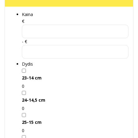
Kaina
€
- €
Dydis
23-14 cm
0
24-14,5 cm
0
25-15 cm
0