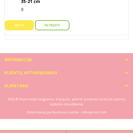
35-21 cm
0
VALYTI
FILTRUOTI
INFORMACIJA
KLIENTŲ APTARNAVIMAS
KLIENTAMS
2026 © Visos teisės saugomos. Kopijuoti, platinti svetainės turinį be autorių
sutikimo draudžiama.
Elektroninių parduotuvių nuoma
-
eShoprent.com