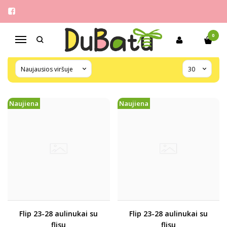
FLIP UA
Pagrindinis
Pirkite pagal gamintoją
Flip UA
0
Navigacija
Naujiena
Naujiena
Flip 23-28 aulinukai su
Flip 23-28 aulinukai su
flisu
flisu