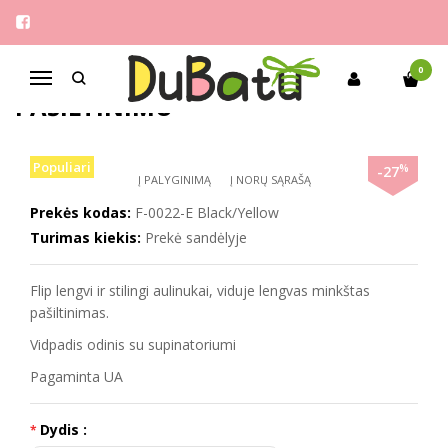
Pagrindinis
Mergaitėms
Flip 27-32 stilingi aulinukai su pašiltinimu
FLIP 27-32 STILINGI AULINUKAI SU
0
Navigacija
PAŠILTINIMU
Populiari
%
-27
Į PALYGINIMĄ
Į NORŲ SĄRAŠĄ
Prekės kodas:
F-0022-E Black/Yellow
Turimas kiekis:
Prekė sandėlyje
Flip lengvi ir stilingi aulinukai, viduje lengvas minkštas
pašiltinimas.
Vidpadis odinis su supinatoriumi
Pagaminta UA
Dydis :