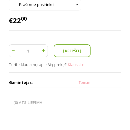
00
€22
Turite klausimų apie šią prekę?
Klauskite
Gamintojas:
Tom.m
(0) ATSILIEPIMAI