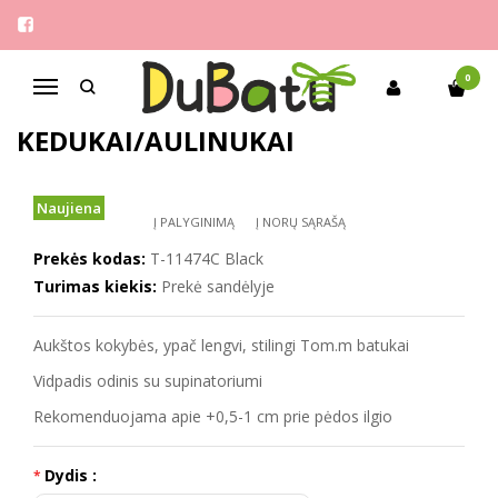
Pagrindinis
Mergaitėms
Tom.m 23-28 paaukštinti kedukai/aulinukai
0
Navigacija
TOM.M 23-28 PAAUKŠTINTI
KEDUKAI/AULINUKAI
Naujiena
Į PALYGINIMĄ
Į NORŲ SĄRAŠĄ
Prekės kodas:
T-11474C Black
Turimas kiekis:
Prekė sandėlyje
Aukštos kokybės, ypač lengvi, stilingi Tom.m batukai
Vidpadis odinis su supinatoriumi
Rekomenduojama apie +0,5-1 cm prie pėdos ilgio
Dydis :