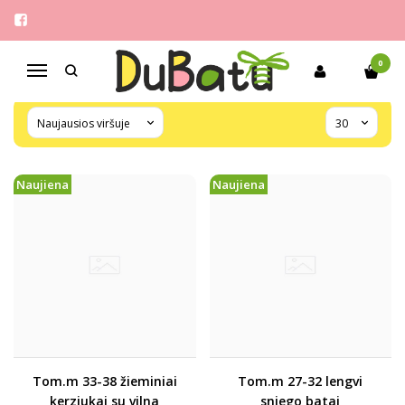
TOM.M
Pagrindinis
Pirkite pagal gamintoją
Tom.m
0
Navigacija
Naujiena
Naujiena
Tom.m 33-38 žieminiai
Tom.m 27-32 lengvi
kerziukai su vilna
sniego batai