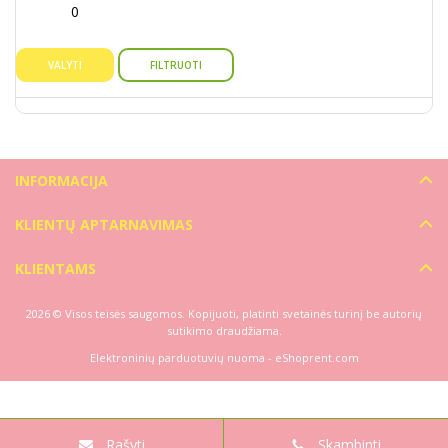
0
VALYTI
FILTRUOTI
INFORMACIJA
KLIENTŲ APTARNAVIMAS
KLIENTAMS
2026 © Visos teisės saugomos. Kopijuoti, platinti svetainės turinį be autorių
sutikimo draudžiama.
Elektroninių parduotuvių nuoma
-
eShoprent.com
Rašyti
Skambinti