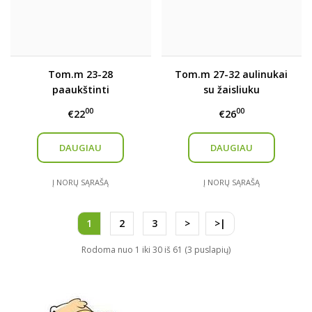
Tom.m 23-28
Tom.m 27-32 aulinukai
paaukštinti
su žaisliuku
kedukai/aulinukai
00
00
€22
€26
DAUGIAU
DAUGIAU
Į NORŲ SĄRAŠĄ
Į NORŲ SĄRAŠĄ
1
2
3
>
>|
Rodoma nuo 1 iki 30 iš 61 (3 puslapių)