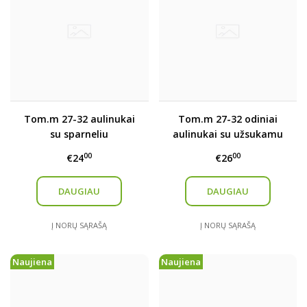
Tom.m 27-32 aulinukai
Tom.m 27-32 odiniai
su sparneliu
aulinukai su užsukamu
užsegimu
00
00
€24
€26
DAUGIAU
DAUGIAU
Į NORŲ SĄRAŠĄ
Į NORŲ SĄRAŠĄ
Naujiena
Naujiena