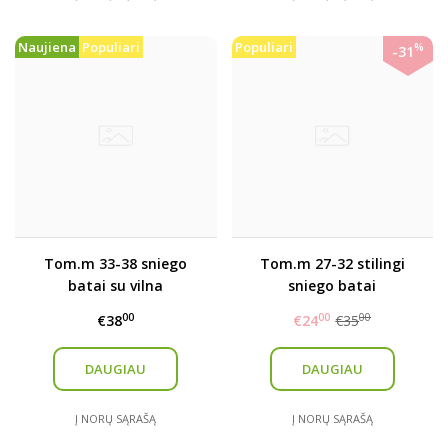
Naujiena
Populiari
Populiari
%
-31
Tom.m 33-38 sniego
Tom.m 27-32 stilingi
batai su vilna
sniego batai
00
00
00
€38
€24
€35
DAUGIAU
DAUGIAU
Į NORŲ SĄRAŠĄ
Į NORŲ SĄRAŠĄ