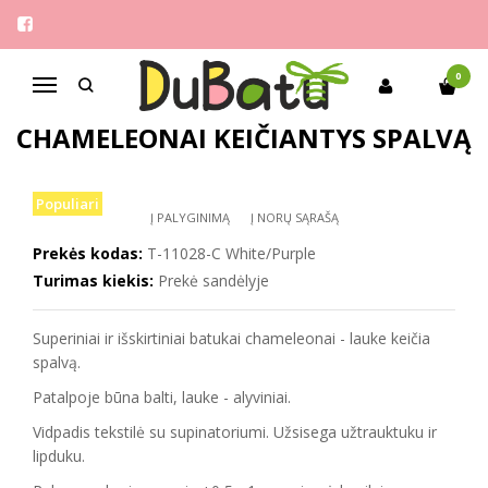
Pagrindinis
Mergaitėms
Tom.m 27-32 aulinukai chameleonai keičiantys spalvą
0
Navigacija
TOM.M 27-32 AULINUKAI
CHAMELEONAI KEIČIANTYS SPALVĄ
Populiari
Į PALYGINIMĄ
Į NORŲ SĄRAŠĄ
Prekės kodas:
T-11028-C White/Purple
Turimas kiekis:
Prekė sandėlyje
Superiniai ir išskirtiniai batukai chameleonai - lauke keičia
spalvą.
Patalpoje būna balti, lauke - alyviniai.
Vidpadis tekstilė su supinatoriumi. Užsisega užtrauktuku ir
lipduku.