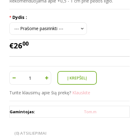
Rekomenduojama apie +0,5 - 1 cm prie pėdos ilgio.
Dydis :
00
€26
Turite klausimų apie šią prekę?
Klauskite
Gamintojas:
Tom.m
(0) ATSILIEPIMAI