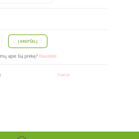
simų apie šią prekę?
Klauskite
:
Tom.m