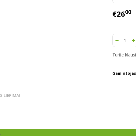
00
€26
Turite klau
Gamintojas
TSILIEPIMAI
r