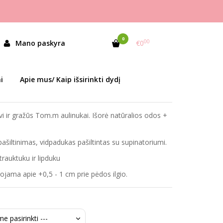
0
00
TĖMIS
Mano paskyra
€0
as:
T-11027E Black/Purple
i
Apie mus/ Kaip išsirinkti dydį
ekis:
Prekė sandėlyje
ngvi ir gražūs Tom.m aulinukai. Išorė natūralios odos +
 pašiltinimas, vidpadukas pašiltintas su supinatoriumi.
rauktuku ir lipduku
ama apie +0,5 - 1 cm prie pėdos ilgio.