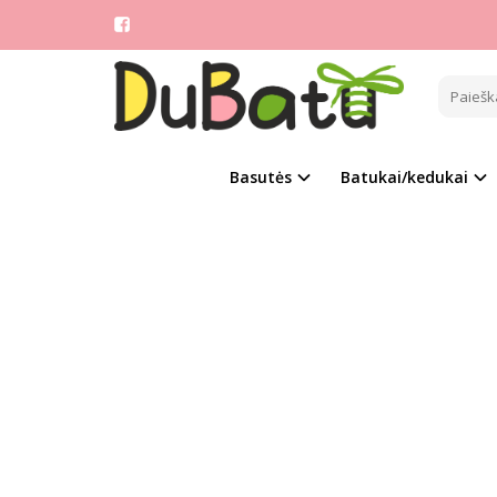
Pagrindinis
TOM.
Naujie
Basutės
Batukai/kedukai