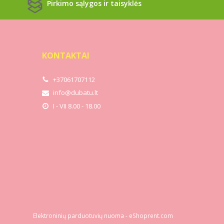
Pirkimo sąlygos ir taisyklės
KONTAKTAI
+37061707112
info@dubatu.lt
I - VII 8.00 - 18.00
Elektroninių parduotuvių nuoma
-
eShoprent.com