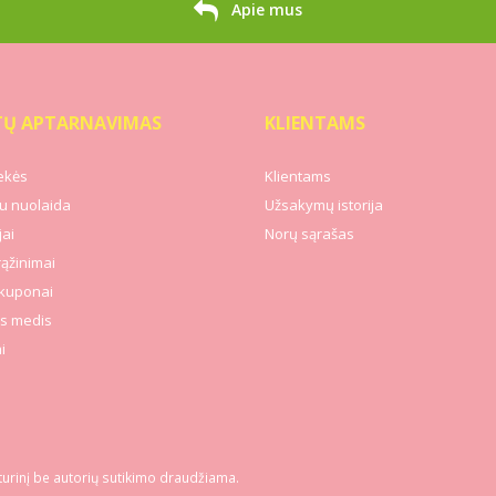
Apie mus
TŲ APTARNAVIMAS
KLIENTAMS
ekės
Klientams
u nuolaida
Užsakymų istorija
ai
Norų sąrašas
rąžinimai
kuponai
s medis
i
turinį be autorių sutikimo draudžiama.