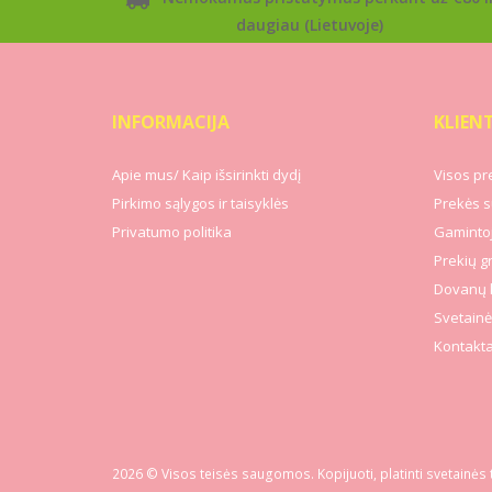
daugiau (Lietuvoje)
INFORMACIJA
KLIEN
Apie mus/ Kaip išsirinkti dydį
Visos pr
Pirkimo sąlygos ir taisyklės
Prekės s
Privatumo politika
Gamintoj
Prekių g
Dovanų 
Svetainė
Kontakta
2026 © Visos teisės saugomos. Kopijuoti, platinti svetainės 