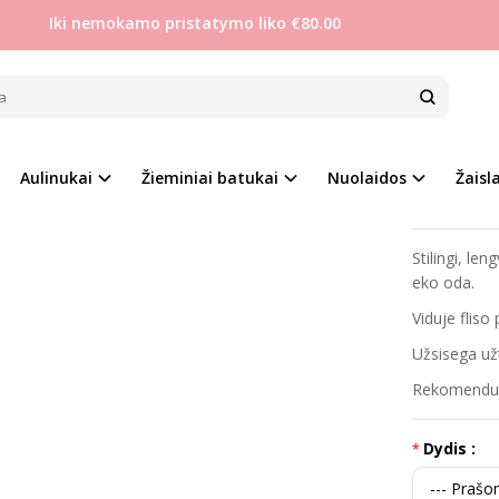
Iki nemokamo pristatymo liko €80.00
Mergaitėms
Tom.m 27-32 odiniai aulinukai su ausytėmis
M 27-32 ODINIAI AULINUKAI SU AUSY
Prekės kod
na
Aulinukai
Žieminiai batukai
Nuolaidos
Žaisla
Į PALYGINIMĄ
Į NORŲ SĄRAŠĄ
Turimas ki
Stilingi, le
eko oda.
Viduje fliso
Užsisega užt
Rekomenduoj
Dydis :