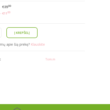
00
€35
00
- €11
simų apie šią prekę?
Klauskite
:
Tom.m