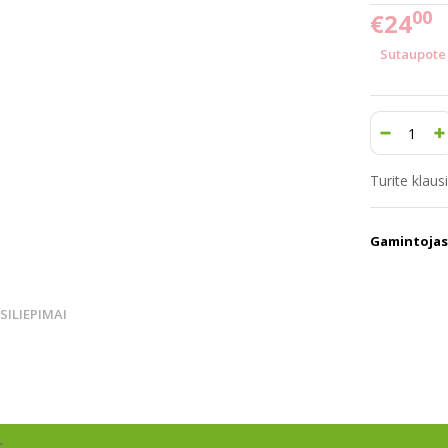
00
€24
Sutaupote 
Turite klau
Gamintojas
TSILIEPIMAI
r