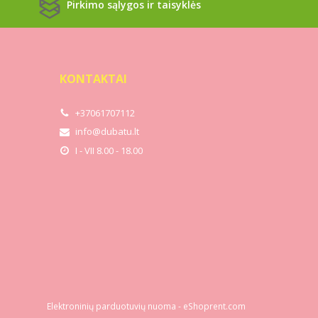
Pirkimo sąlygos ir taisyklės
KONTAKTAI
+37061707112
info@dubatu.lt
I - VII 8.00 - 18.00
Elektroninių parduotuvių nuoma
-
eShoprent.com