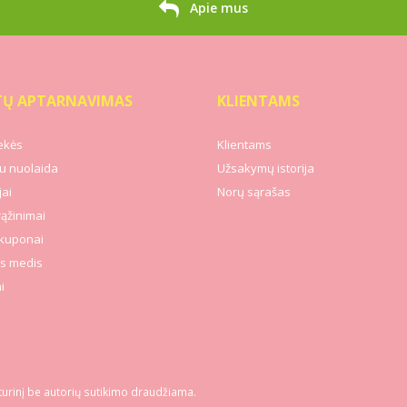
Apie mus
TŲ APTARNAVIMAS
KLIENTAMS
ekės
Klientams
u nuolaida
Užsakymų istorija
ai
Norų sąrašas
rąžinimai
kuponai
s medis
i
turinį be autorių sutikimo draudžiama.