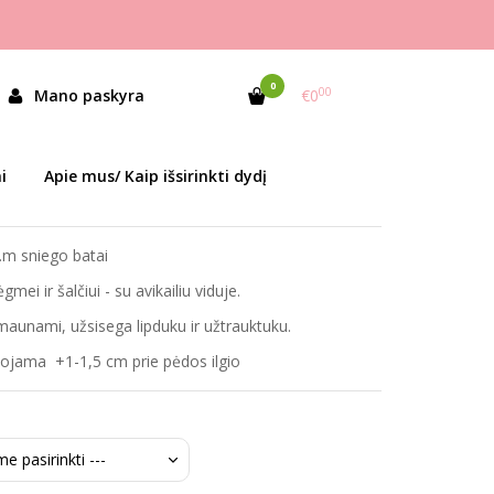
0
00
Mano paskyra
€0
as:
T-10842-B Grey
i
Apie mus/ Kaip išsirinkti dydį
ekis:
Prekė sandėlyje
m sniego batai
mei ir šalčiui - su avikailiu viduje.
maunami, užsisega lipduku ir užtrauktuku.
jama +1-1,5 cm prie pėdos ilgio