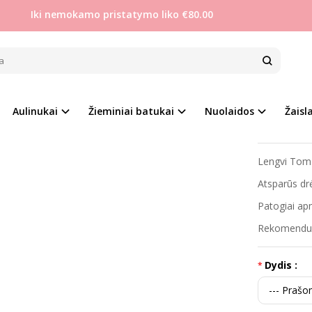
Iki nemokamo pristatymo liko €80.00
Berniukams
Tom.m 27-32 lengvi sniego batai
 27-32 LENGVI SNIEGO BATAI
Prekės kod
ri
%
-31
Aulinukai
Žieminiai batukai
Nuolaidos
Žaisla
Į PALYGINIMĄ
Į NORŲ SĄRAŠĄ
Turimas ki
Lengvi Tom.
Atsparūs drėg
Patogiai ap
Rekomenduo
Dydis :