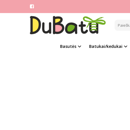
Pagrindinis
TOM.M
Populia
Basutės
Batukai/kedukai