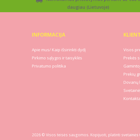
daugiau (Lietuvoje)
INFORMACIJA
KLIEN
Apie mus/ Kaip išsirinkti dydį
Visos pr
Pirkimo sąlygos ir taisyklės
Prekės s
Privatumo politika
Gamintoj
Prekių g
Dovanų 
Svetainė
Kontakta
2026 © Visos teisės saugomos. Kopijuoti, platinti svetainės 