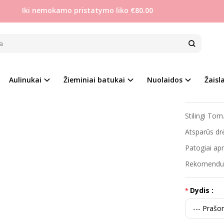
Iki nemokamo pristatymo liko €80.00
Berniukams
Tom.m 33-38 sniego batai su vilna
 33-38 SNIEGO BATAI SU VILNA
Prekės kod
na
Populiari
Aulinukai
Žieminiai batukai
Nuolaidos
Žaisla
Į PALYGINIMĄ
Į NORŲ SĄRAŠĄ
Turimas ki
Stilingi Tom
Atsparūs drėg
Patogiai ap
Rekomenduo
Dydis :