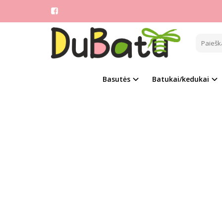
Pagrindinis
TOM.M
Naujie
Basutės
Batukai/kedukai