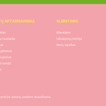
TŲ APTARNAVIMAS
KLIENTAMS
ekės
Klientams
u nuolaida
Užsakymų istorija
ai
Norų sąrašas
rąžinimai
kuponai
s medis
i
turinį be autorių sutikimo draudžiama.