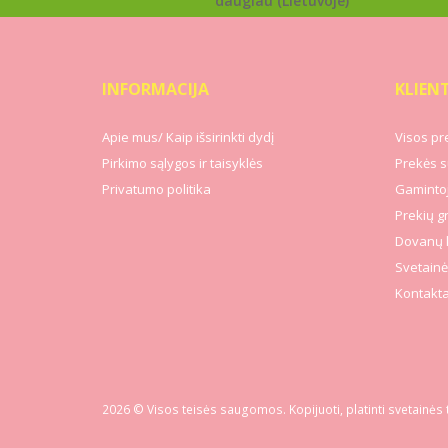
daugiau (Lietuvoje)
INFORMACIJA
KLIEN
Apie mus/ Kaip išsirinkti dydį
Visos pr
Pirkimo sąlygos ir taisyklės
Prekės s
Privatumo politika
Gamintoj
Prekių g
Dovanų 
Svetainė
Kontakta
2026 © Visos teisės saugomos. Kopijuoti, platinti svetainės 