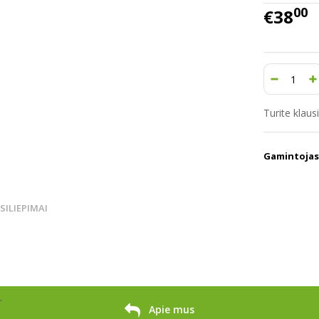
00
€38
Turite klau
Gamintojas
TSILIEPIMAI
r
Apie mus