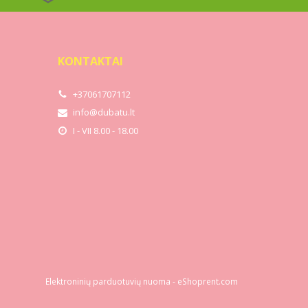
KONTAKTAI
+37061707112
info@dubatu.lt
I - VII 8.00 - 18.00
Elektroninių parduotuvių nuoma
-
eShoprent.com