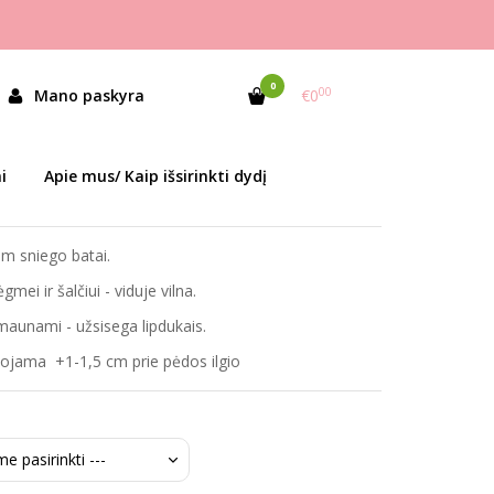
0
00
Mano paskyra
€0
as:
T-10727-A Black
i
Apie mus/ Kaip išsirinkti dydį
ekis:
Prekė sandėlyje
.m sniego batai.
mei ir šalčiui - viduje vilna.
maunami - užsisega lipdukais.
jama +1-1,5 cm prie pėdos ilgio