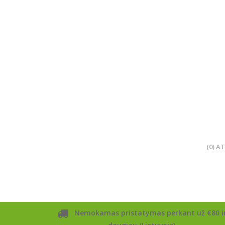
(0) A
Nemokamas pristatymas perkant už €80 i