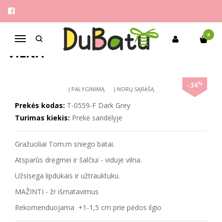
Pagrindinis
Mergaitėms
Tom.m 33-38 sniego batai su vilna
TOM.M 33-38 SNIEGO BATAI SU
0
Navigacija
VILNA
%
-34
Į PALYGINIMĄ
Į NORŲ SĄRAŠĄ
Prekės kodas:
T-0559-F Dark Grey
Turimas kiekis:
Prekė sandėlyje
Gražuoliai Tom.m sniego batai.
Atsparūs drėgmei ir šalčiui - viduje vilna.
Užsisega lipdukais ir užtrauktuku.
MAŽINTI - žr išmatavimus
Rekomenduojama +1-1,5 cm prie pėdos ilgio