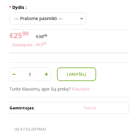
Dydis :
00
€25
00
€38
00
Sutaupote - €13
Turite klausimų apie šią prekę?
Klauskite
Gamintojas:
Tom.m
(0) ATSILIEPIMAI