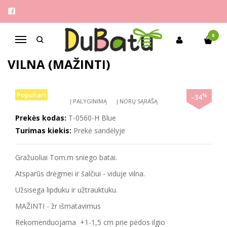
Pagrindinis
Mergaitėms
Tom.m 33-38 sniego batai su vilna (mažinti)
0
Navigacija
TOM.M 33-38 SNIEGO BATAI SU
VILNA (MAŽINTI)
Populiari
%
-34
Į PALYGINIMĄ
Į NORŲ SĄRAŠĄ
Prekės kodas:
T-0560-H Blue
Turimas kiekis:
Prekė sandėlyje
Gražuoliai Tom.m sniego batai.
Atsparūs drėgmei ir šalčiui - viduje vilna.
Užsisega lipduku ir užtrauktuku.
MAŽINTI - žr išmatavimus
Rekomenduojama +1-1,5 cm prie pėdos ilgio