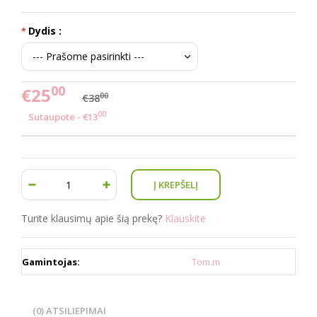
Dydis :
00
€25
00
€38
00
Sutaupote - €13
Turite klausimų apie šią prekę?
Klauskite
Gamintojas:
Tom.m
(0) ATSILIEPIMAI