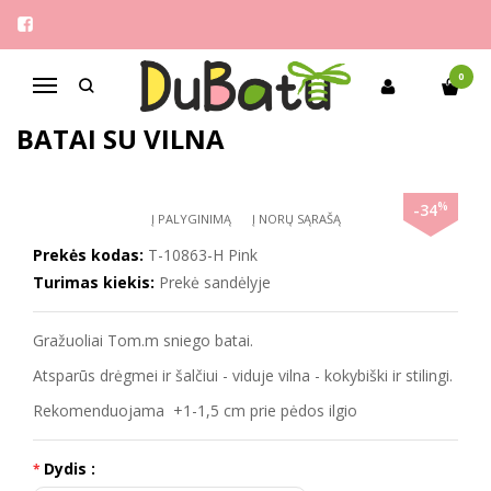
Pagrindinis
Mergaitėms
Tom.m 33-38 stilingi sniego batai su vilna
0
Navigacija
TOM.M 33-38 STILINGI SNIEGO
BATAI SU VILNA
%
-34
Į PALYGINIMĄ
Į NORŲ SĄRAŠĄ
Prekės kodas:
T-10863-H Pink
Turimas kiekis:
Prekė sandėlyje
Gražuoliai Tom.m sniego batai.
Atsparūs drėgmei ir šalčiui - viduje vilna - kokybiški ir stilingi.
Rekomenduojama +1-1,5 cm prie pėdos ilgio
Dydis :