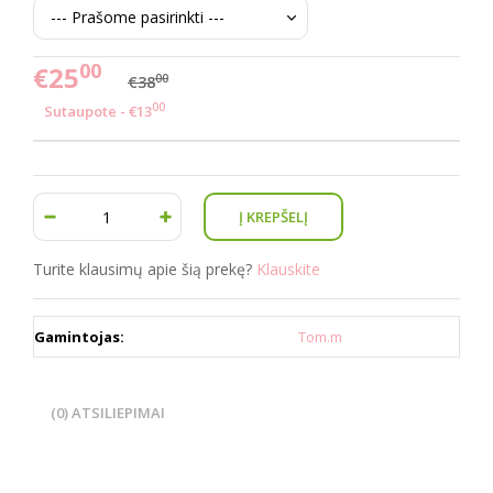
00
€25
00
€38
00
Sutaupote - €13
Turite klausimų apie šią prekę?
Klauskite
Gamintojas:
Tom.m
(0) ATSILIEPIMAI