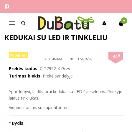
Pagrindinis
Berniukams
Tom.m 21-26 laidūs orui kedukai su LED ir tinkleliu
0
Navigacija
TOM.M 21-26 LAIDŪS ORUI
KEDUKAI SU LED IR TINKLELIU
Populiari
%
-45
Į PALYGINIMĄ
Į NORŲ SĄRAŠĄ
Prekės kodas:
C-T7992-K Grey
Turimas kiekis:
Prekė sandėlyje
Ypač lengvi, laidūs orui kedukai su LED švieselėmis. Priekyje
laidus tinkliukas.
Vidpadis odinis su supinatoriumi.
Dydis :