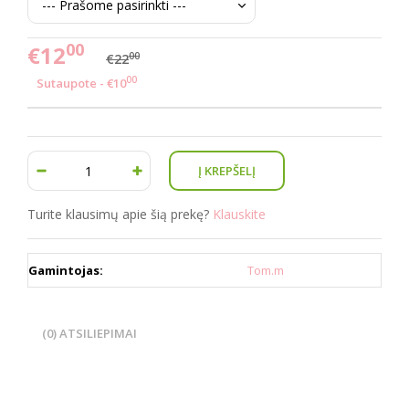
00
€12
00
€22
00
Sutaupote - €10
Turite klausimų apie šią prekę?
Klauskite
Gamintojas:
Tom.m
(0) ATSILIEPIMAI